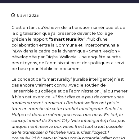
6 avril 2023
C’est en tant qu’échevin de la transition numérique et de
la digitalisation que j’ai présenté devant le Collège
grézien le rapport
“Smart Rurality”
, fruit d’une
collaboration entre la Commune et l’intercommunale
inBW dans le cadre de la dynamique « Smart Region »
développée par Digital Wallonia. Une enquête auprès
des citoyens, de l’administration et des politiques a servi
de base pour établir ce document.
Le concept de “Smart rurality” (ruralité intelligente) n’est
pas encore vraiment connu. Avec le soutien de
l’ensemble du collège et de l’administration, j’ai pu mener
à bien cet exercice. «
Il faut dire que peu de communes
rurales ou semi-rurales du Brabant wallon ont pris le
train en marche de cette ruralité intelligente. Seule La
Hulpe est dans le même processus que nous. En fait, le
concept initial de Smart City (ville intelligente) n’est pas
uniquement réservé aux villes. Il est tout à fait possible
de le transposer à l’échelle rurale. C’est l’objectif
poursuivi ici à Grez-Doiceau car le potentiel offert par la