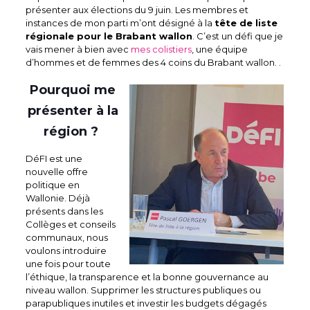
présenter aux élections du 9 juin. Les membres et
instances de mon parti m’ont désigné à la
tête de liste
régionale pour le Brabant wallon
. C’est un défi que je
vais mener à bien avec
mes colistiers
, une équipe
d’hommes et de femmes des 4 coins du Brabant wallon. .
Pourquoi me
présenter à la
région ?
DéFI est une
nouvelle offre
politique en
Wallonie. Déjà
présents dans les
Collèges et conseils
communaux, nous
voulons introduire
une fois pour toute
l’éthique, la transparence et la bonne gouvernance au
niveau wallon. Supprimer les structures publiques ou
parapubliques inutiles et investir les budgets dégagés