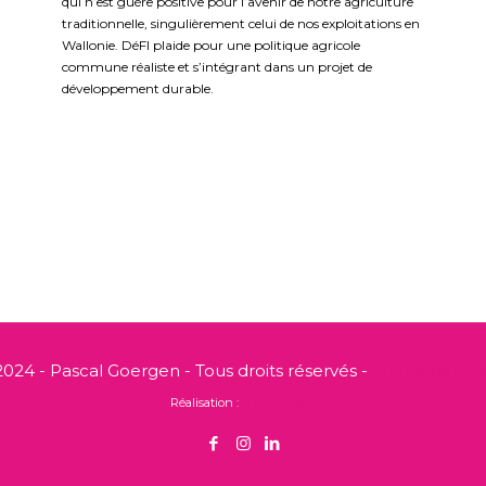
qui n’est guère positive pour l’avenir de notre agriculture
traditionnelle, singulièrement celui de nos exploitations en
Wallonie. DéFI plaide pour une politique agricole
commune réaliste et s’intégrant dans un projet de
développement durable.
024 - Pascal Goergen - Tous droits réservés -
Mentions léga
Réalisation :
Alain Fritsch