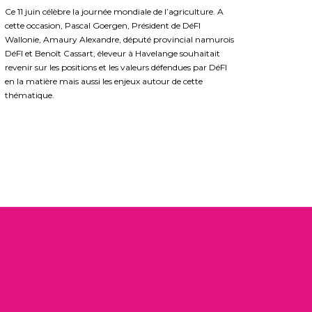
Ce 11 juin célèbre la journée mondiale de l’agriculture. A
cette occasion, Pascal Goergen, Président de DéFI
Wallonie, Amaury Alexandre, député provincial namurois
DéFI et Benoît Cassart, éleveur à Havelange souhaitait
revenir sur les positions et les valeurs défendues par DéFI
en la matière mais aussi les enjeux autour de cette
thématique.
les