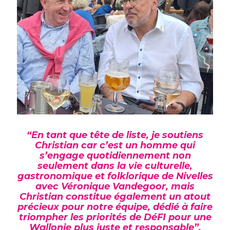
“En tant que tête de liste, je soutiens
Christian car c’est un homme qui
s’engage quotidiennement non
seulement dans la vie culturelle,
gastronomique et folklorique de Nivelles
avec Véronique Vandegoor, mais
Christian constitue également un atout
précieux pour notre équipe, dédié à faire
triompher les priorités de DéFI pour une
Wallonie plus juste et responsable”.