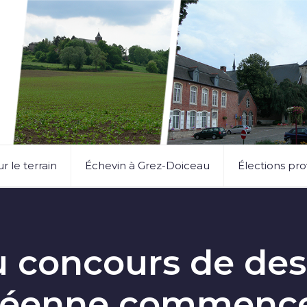
ur le terrain
Échevin à Grez-Doiceau
Élections pro
 concours de dessi
éenne commencen