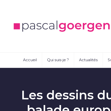
Accueil
Qui suis-je ?
Actualités
S
Les dessins du
balade europ