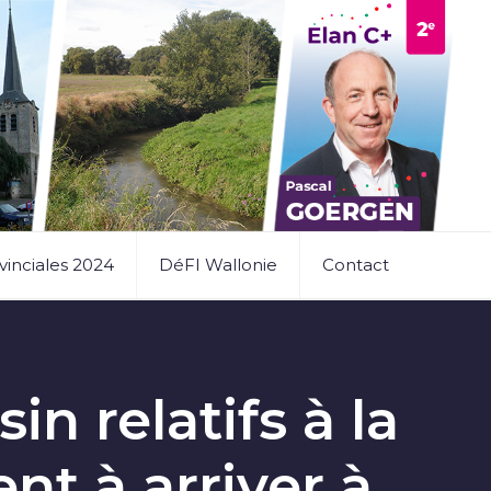
vinciales 2024
DéFI Wallonie
Contact
n relatifs à la
t à arriver à