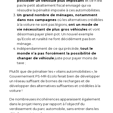
posséder un véhicule plus imposant
et ce n’est
pas le petit abattement fiscal envisagé qui va
résoudre la pénalité imposée à ces automobilistes.
Un grand nombre de ménages, notamment
dans nos campagnes
où les alternatives crédibles
à la voiture ne sont pas légions,
ont un mode de
vie nécessitant de plus gros véhicules
et vont
désormais payer plein pot. Un nouvel exemple
qu’Ecolo et ruralité ne font décidément pas bon
ménage…
Indépendamment de ce qui précède,
tout le
monde n’a pas forcément la possibilité de
changer de véhicule
juste pour payer moins de
taxe ;
Plutôt que de pénaliser les « vilains automobilistes », le
Gouvernement PS-MR-Ecolo ferait bien de développer
un réseau suffisant de bornes de recharges et de
développer des alternatives suffisantes et crédibles à la
voiture !
De nombreuses incohérences apparaissent également
dans le projet Henry par rapport à l’objectif du
verdissement du parc automobile, sans entrer dans les