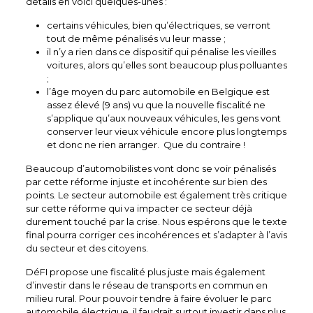
détails en voici quelques-unes :
certains véhicules, bien qu’électriques, se verront
tout de même pénalisés vu leur masse ;
il n’y a rien dans ce dispositif qui pénalise les vieilles
voitures, alors qu’elles sont beaucoup plus polluantes
;
l’âge moyen du parc automobile en Belgique est
assez élevé (9 ans) vu que la nouvelle fiscalité ne
s’applique qu’aux nouveaux véhicules, les gens vont
conserver leur vieux véhicule encore plus longtemps
et donc ne rien arranger. Que du contraire !
Beaucoup d’automobilistes vont donc se voir pénalisés
par cette réforme injuste et incohérente sur bien des
points. Le secteur automobile est également très critique
sur cette réforme qui va impacter ce secteur déjà
durement touché par la crise. Nous espérons que le texte
final pourra corriger ces incohérences et s’adapter à l’avis
du secteur et des citoyens.
DéFI propose une fiscalité plus juste mais également
d’investir dans le réseau de transports en commun en
milieu rural. Pour pouvoir tendre à faire évoluer le parc
automobile électrique, il faudrait surtout investir dans plus